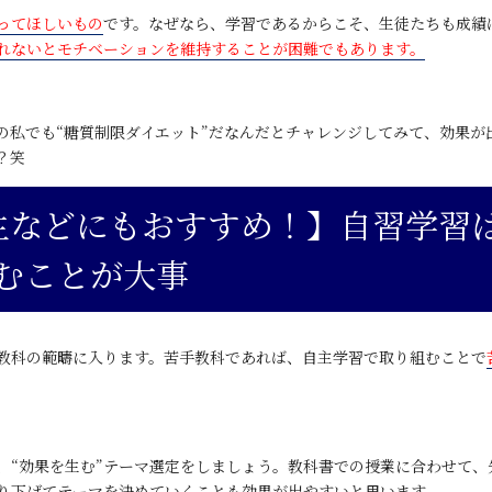
ってほしいもの
です。なぜなら、学習であるからこそ、生徒たちも成績
れないとモチベーションを維持することが困難でもあります。
の私でも“糖質制限ダイエット”だなんだとチャレンジしてみて、効果が
？笑
生などにもおすすめ！】自習学習
むことが大事
教科の範疇に入ります。苦手教科であれば、自主学習で取り組むことで
、
“効果を生む”
テーマ選定をしましょう。教科書での授業に合わせて、
り下げてテーマを決めていくことも効果が出やすいと思います。