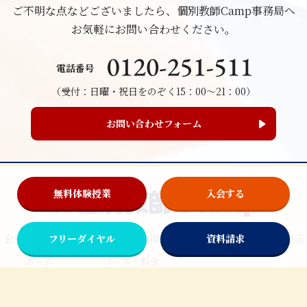
ご不明な点などございましたら、個別教師Camp事務局へ
お気軽にお問い合わせください。
電話番号
（受付：日曜・祝日をのぞく15：00～21：00）
お問い合わせフォーム
無料体験授業
入会する
会社情報
個人情報保護方針
利用規約
特定商取引法に基づく表示
フリーダイヤル
資料請求
ホーム
コース・料金
初めての方へ
ブログ
お問い合わせフォーム
ご利用方法
新規ご入会フォーム
コース変更フォーム