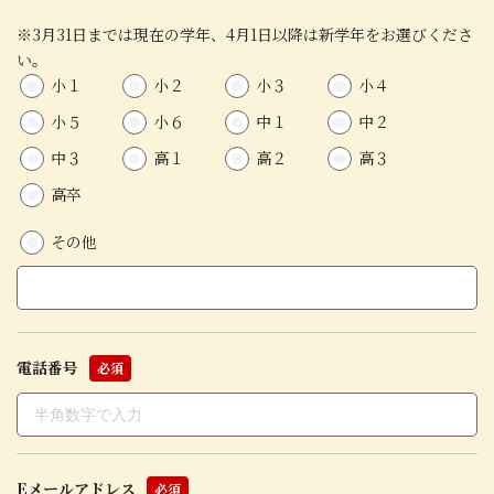
※3月31日までは現在の学年、4月1日以降は新学年をお選びくださ
い。
小１
小２
小３
小４
小５
小６
中１
中２
中３
高１
高２
高３
高卒
その他
電話番号
必須
Eメールアドレス
必須