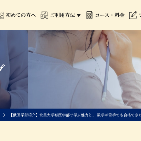
初めての方へ
ご利用方法
コース・料金
グ
【獣医学部紹介】北里大学獣医学部で学ぶ魅力と、 数学が苦手でも合格でき