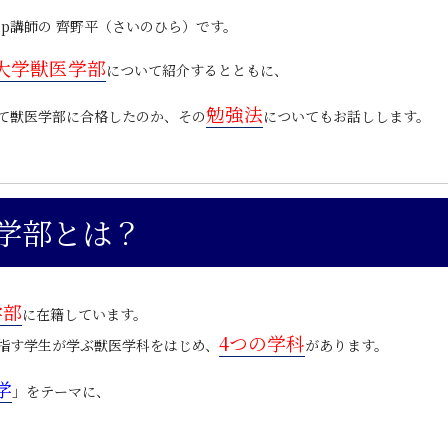
p
講師の 齊野平（さいのひら）です。
大学獣医学部
について紹介するとともに、
勉強法
て獣医学部に合格したのか、その
についてもお話しします。
学部とは？
学部
に在籍しています。
4つの学科
指す学生が学ぶ
獣医学科
をはじめ、
があります。
学
」をテーマに、