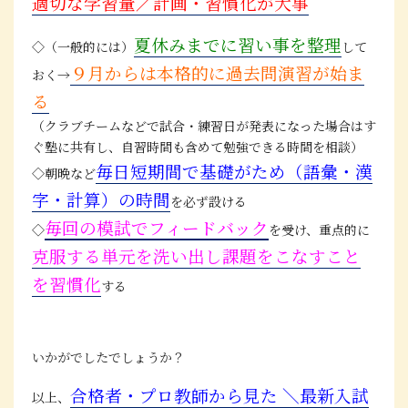
適切な学習量／計画・習慣化が大事
夏休みまでに習い事を整理
◇（一般的には）
して
９月からは本格的に過去問演習が始ま
おく→
る
（クラブチームなどで試合・練習日が発表になった場合はす
ぐ塾に共有し、自習時間も含めて勉強できる時間を相談）
毎日短期間で基礎がため（語彙・漢
◇朝晩など
字・計算）の時間
を必ず設ける
毎回の模試でフィードバック
◇
を受け、重点的に
克服する単元を洗い出し課題をこなすこと
を習慣化
する
いかがでしたでしょうか？
合格者・プロ教師から見た ＼最新入試
以上、