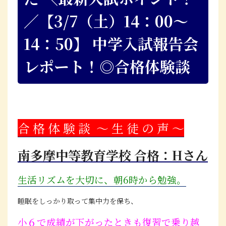
／【3/7（土）14：00～
14：50】 中学入試報告会
レポート！◎合格体験談
合 格 体 験 談 〜 生 徒 の 声 〜
南多摩中等教育学校 合格：Hさん
生活リズムを大切に、朝6時から勉強。
睡眠をしっかり取って集中力を保ち、
小６で成績が下がったときも復習で乗り越