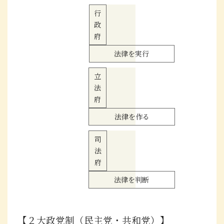
行
政
府
法律を実行
立
法
府
法律を作る
司
法
府
法律を判断
【２大政党制（民主党・共和党）】