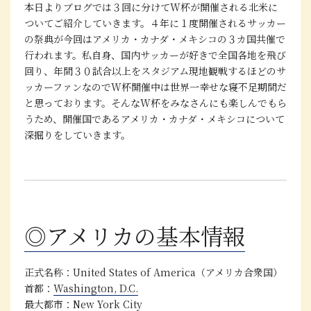
本日よりブログでは３回に分けてW杯が開催される北米に
ついてご紹介していきます。４年に１度開催されるサッカー
の祭典が今回はアメリカ・カナダ・メキシコの３カ国共催で
行われます。私自身、国内サッカーが好きで全国各地を飛び
回り、年間３０試合以上をスタジアム現地観戦するほどのサ
ッカーファンなのでW杯開催中は世界一幸せな寝不足期間だ
と思っております。そんなW杯をみなさんにも楽しんでもら
うため、開催国であるアメリカ・カナダ・メキシコについて
深掘りをしていきます。
◎アメリカの基本情報
正式名称
：United States of America（アメリカ合衆国）
首都
：
Washington, D.C.
最大都市
：
New York City