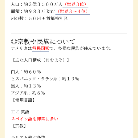
人口
：約３億３５００万人
（世界３位）
面積
：約９８３万 km²
（世界３〜４位）
州の数
：５０州 + 首都特別区
◎宗教や民族について
アメリカは
移民国家
で、多様な民族が住んでいます。
【主な人口構成（おおよそ）】
白人：約６０％
ヒスパニック・ラテン系：約１９％
黒人：約１３％
アジア系：約６％
【使用言語】
主に
英語
スペイン語も非常に多い
【宗教】
キリスト教が多数