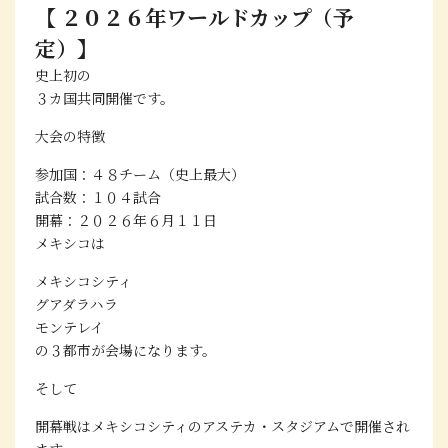
【 ２０２６年ワールドカップ（予
定）】
史上初の
３カ国共同開催
です。
大会の特徴
参加国：４８チーム（史上最大）
試合数：１０４試合
開幕：２０２６年６月１１日
メキシコは
メキシコシティ
グアダラハラ
モンテレイ
の３都市が会場になります。
そして
開幕戦はメキシコシティのアステカ・スタジアムで開催
され