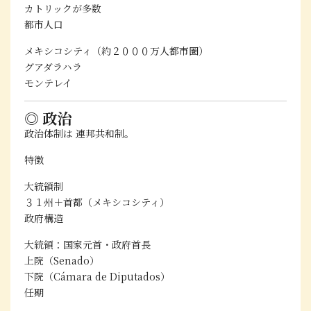
カトリックが多数
都市人口
メキシコシティ（約２０００万人都市圏）
グアダラハラ
モンテレイ
◎ 政治
政治体制は
連邦共和制
。
特徴
大統領制
３１州＋首都（メキシコシティ）
政府構造
大統領：国家元首・政府首長
上院（Senado）
下院（Cámara de Diputados）
任期