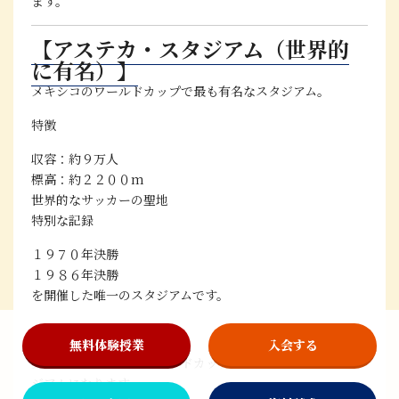
ます。
【アステカ・スタジアム（世界的
に有名）】
メキシコのワールドカップで最も有名なスタジアム。
特徴
収容：約９万人
標高：約２２００m
世界的なサッカーの聖地
特別な記録
１９７０年決勝
１９８６年決勝
を開催した唯一のスタジアムです。
さらに２０２６年は
無料体験授業
入会する
史上初めて「３つのワールドカップ」で試合が行われるスタ
ジアム
になります。