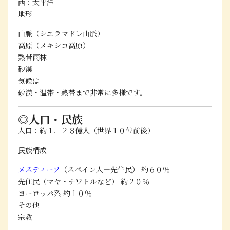
西：太平洋
地形
山脈（シエラマドレ山脈）
高原（メキシコ高原）
熱帯雨林
砂漠
気候は
砂漠・温帯・熱帯まで非常に多様
です。
◎人口・民族
人口：約１．２８億人（世界１０位前後）
民族構成
メスティーソ
（スペイン人＋先住民）
約６０％
先住民（マヤ・ナワトルなど） 約２０％
ヨーロッパ系 約１０％
その他
宗教