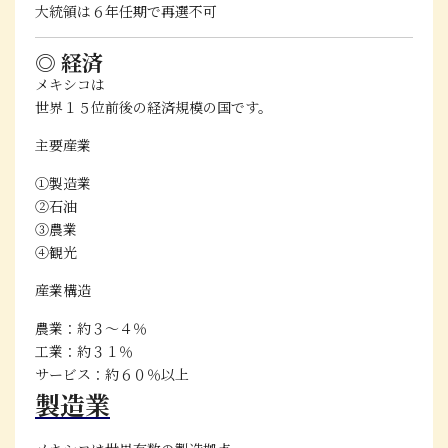
大統領は
６年任期で再選不可
◎ 経済
メキシコは
世界１５位前後の経済規模
の国です。
主要産業
①製造業
②石油
③農業
④観光
産業構造
農業：約３〜４％
工業：約３１％
サービス：約６０％以上
製造業