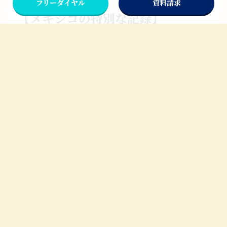
フリーダイヤル
資料請求
【メキシコの特別な記録】
２０２６年大会でメキシコは
世界で初めてワールドカップを３回開催する国
になります。
【メキシコ代表の成績】
最高成績
ベスト8（１９７０・１９８６）
どちらも
自国開催の大会
でした。今回も大きな期待がかかります。
本日も最後まで読ん
次回からのブログもW杯開催に向けて
でいただきありがと
様々な国についてご紹介できればと思
うございました。
いますのでお楽しみに！
【受験にも出る！】サッカー強豪国・ブラジルってどん
な国？
>>