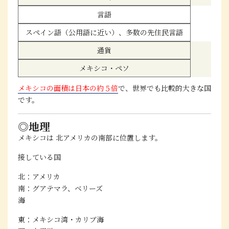
言語
スペイン語（公用語に近い）、多数の先住民言語
通貨
メキシコ・ペソ
メキシコの面積は
日本の約５倍
で、世界でも比較的大きな国
です。
◎地理
メキシコは
北アメリカの南部
に位置します。
接している国
北：アメリカ
南：グアテマラ、ベリーズ
海
東：メキシコ湾・カリブ海