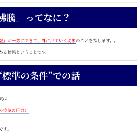
沸騰」ってなに？
泡」が一気にできて、外に出ていく現象
のことを指します。。
わる状態ということです。
“標準の条件”での話
実は
の空気の圧力）
です。