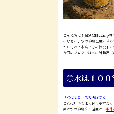
こんにちは！個別教師camp事
みなさん、水の沸騰温度と言わ
ただそれは本当にどの状況下に
今回のブログでは水の沸騰温度
◎水は１００
「水は１００℃で沸騰する」
これは理科でよく習う基本だけ
実は水の沸騰する温度は、
条件