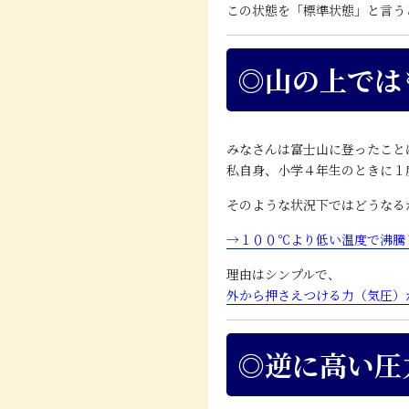
この状態を「標準状態」と言う
◎山の上では
みなさんは富士山に登ったこと
私自身、小学４年生のときに１
そのような状況下ではどうなる
→
１００
℃より低い温度で沸騰
理由はシンプルで、
外から押さえつける力（気圧）
◎逆に高い圧