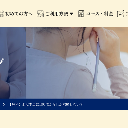
初めての方へ
ご利用方法
コース・料金
グ
【理科】水は本当に100℃からしか沸騰しない？