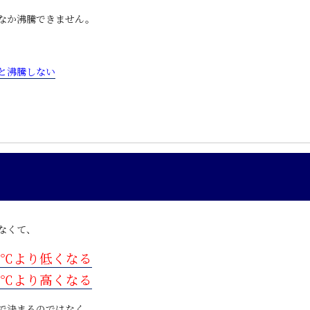
なか沸騰できません。
と沸騰しない
なくて、
０℃より低くなる
０℃より高くなる
で決まるのではなく、