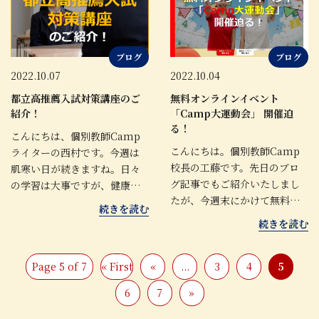
ブログ
ブログ
2022.10.07
2022.10.04
都立高推薦入試対策講座のご
無料オンラインイベント
紹介！
「Camp大運動会」 開催迫
る！
こんにちは、個別教師Camp
こんにちは。個別教師Camp
ライターの西村です。今週は
校長の工藤です。先日のブロ
肌寒い日が続きますね。日々
グ記事でもご紹介いたしまし
の学習は大事ですが、健康…
たが、今週末にかけて無料…
続きを読む
続きを読む
Page 5 of 7
« First
«
...
3
4
5
6
7
»