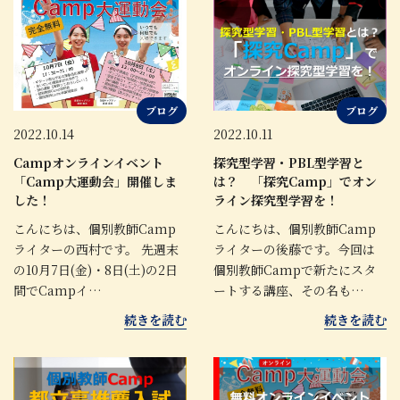
ブログ
ブログ
2022.10.14
2022.10.11
Campオンラインイベント
探究型学習・PBL型学習と
「Camp大運動会」開催しま
は？ 「探究Camp」でオン
した！
ライン探究型学習を！
こんにちは、個別教師Camp
こんにちは、個別教師Camp
ライターの西村です。 先週末
ライターの後藤です。今回は
の10月7日(金)・8日(土)の2日
個別教師Campで新たにスタ
間でCampイ…
ートする講座、その名も…
続きを読む
続きを読む